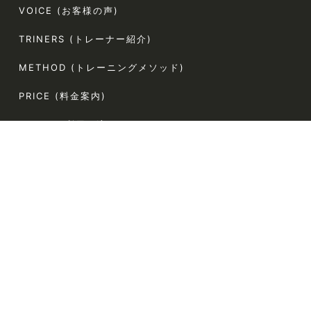
VOICE (お客様の声)
TRINERS (トレーナー紹介)
METHOD (トレーニングメソッド)
PRICE (料金案内)
FLOW(ご利用の流れ)
FAQ (よくある質問)
AGLAIA Blog (ブログ)
TERMS (利用規約)
〒107-0062
東京都港区南青山5-4-44 ラポール南青山54 304
電話番号:080-9324-2787（お客様専用）
定休日:なし