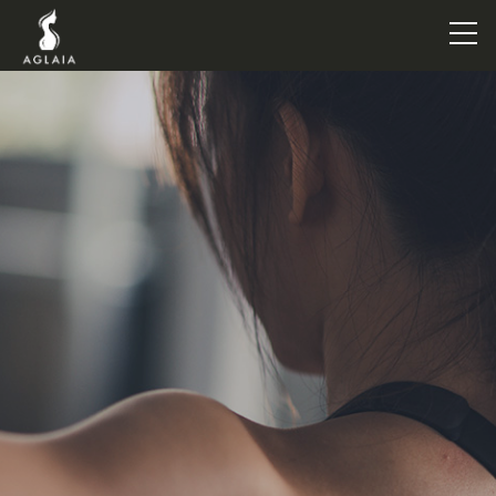
TOP
POINT
VOICE
TRAINERS
METHOD
PRICE
FAQ
FLOW
AGLAIA Blog