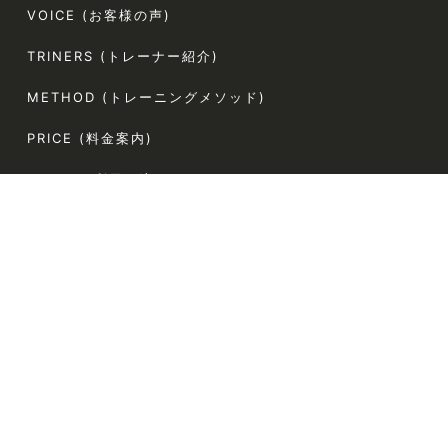
VOICE (お客様の声)
TRINERS (トレーナー紹介)
METHOD (トレーニングメソッド)
PRICE (料金案内)
FLOW(ご利用の流れ)
FAQ (よくある質問)
AGLAIA Blog (ブログ)
TERMS (利用規約)
〒107-0062
東京都港区南青山5-4-44 ラポール南青山54 304
電話番号:080-9324-2787（お客様専用）
定休日:なし