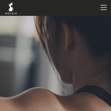
TOP
POINT
VOICE
TRAINERS
METHOD
PRICE
FAQ
FLOW
AGLAIA Blog