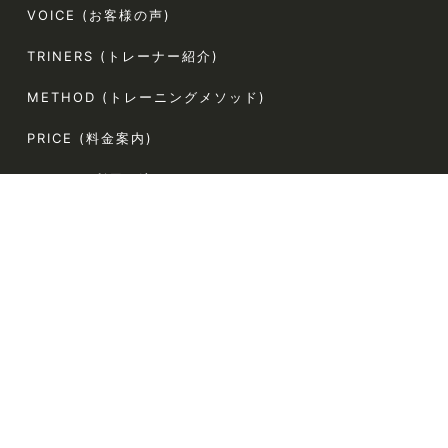
VOICE (お客様の声)
TRINERS (トレーナー紹介)
METHOD (トレーニングメソッド)
PRICE (料金案内)
FLOW(ご利用の流れ)
FAQ (よくある質問)
AGLAIA Blog (ブログ)
TERMS (利用規約)
〒107-0062
東京都港区南青山5-4-44 ラポール南青山54 304
電話番号:080-9324-2787（お客様専用）
定休日:なし