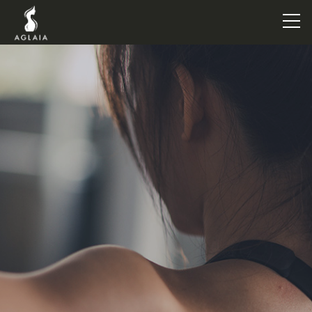
TOP
POINT
VOICE
TRAINERS
METHOD
PRICE
FAQ
FLOW
AGLAIA Blog