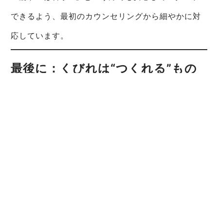
できるよう、最初のカウンセリングから細やかに対
応しています。
最後に：くびれは“つくれる”もの
くびれがなくなってきたと感じたとき、それは衰え
ではなく「変われるチャンス」です。
年齢や体質のせいにする前に、正しいアプローチを
知ることで、必ずボディラインは変わります。
表参道でくびれやお腹まわりの脂肪に悩んでいる方
は、ぜひ一度【AGLAIA】の体験トレーニングにお
越しください！