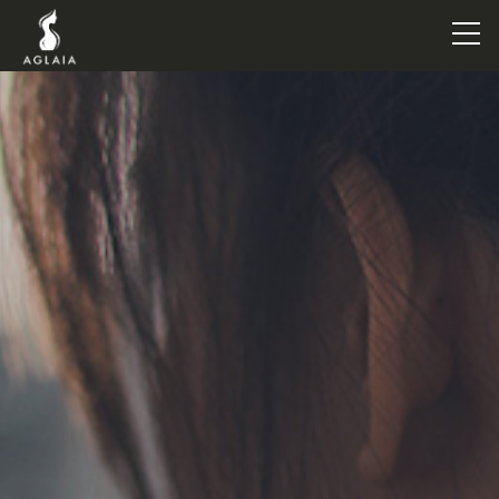
TOP
POINT
VOICE
TRAINERS
METHOD
PRICE
FAQ
FLOW
AGLAIA Blog